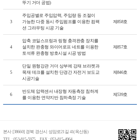
뚜기 거더 공법)
주입공별로 주입압력, 주입량 등 조절이
3
가능한 다중 동시 주입펌프를 이용한 컴팩
제858호
션 그라우팅 시공 기술
압축 코일스프링과 링형 충격완충 장치를
4
설치한 완충형 와이어로프 네트를 이용한
제857호
토석류 완충형 방호시설 시공 방법
단일 원형강관 거더 상부에 강재 브라켓과
5
목재 데크를 설치한 단경간 자전거 보도교
제846호
시공기술
반도체 압력센서 내장형 자동측정 침하계
6
제539호
를 이용한 연약지반 침하측정 기술
본사 [38660] 경북 경산시 성암로21길 41(옥산동)
TEL : 053-815-5975
FAX : 053-815-4964