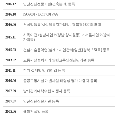
2016.12
안전진단전문기관(건축분야) 등록
2016.10
ISO9001 / ISO14001인증
2016.06
건설업등록[시설물유지관리업 : 경북경산2016-29-3]
사옥이전<성남사업소(성남 상대원동) -> 서울사업소(송파
2015.11
가락동)
2015.03
건설기술용역업[설계ㆍ사업관리(일반)[경북-2-51호] 등록
2013.02
교통시설설치자의 일반교통안전진단기관 등록
2011.11
전기 설계업 및 감리업 등록
2010.06
공공교통시설 개발사업 타당성 평가 대행자 등록
2007.09
방재관리대책수립 대행자 등록
2007.07
안전진단전문기관 등록
2005.06
해외건설업 등록