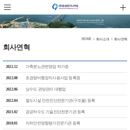
HOME
회사소개
회사연혁
회사연혁
2022.12
가축분뇨관련영업 허가증
2022.08
초경량비행장치사용사업 등록증
2022.06
상수도 관망관리 대행업
2022.04
철도시설 안전진단전문기관(구조물) 등록
2021.02
공공하수도 기술진단전문기관 등록
2018.01
지하안전영향평가전문기관 등록