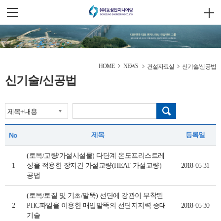
HOME
NEWS
건설자료실
신기술/신공법
신기술/신공법
제목
등록일
No
(토목/교량/가설시설물) 다단계 온도프리스트레
1
싱을 적용한 장지간 가설교량(HEAT 가설교량)
2018-05-31
공법
(토목/토질 및 기초/말뚝) 선단에 강관이 부착된
2
PHC파일을 이용한 매입말뚝의 선단지지력 증대
2018-05-30
기술