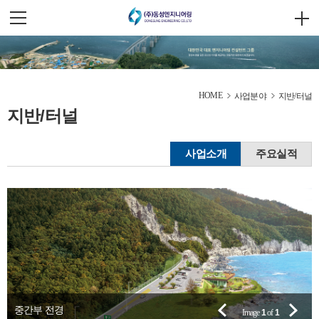
HOME
사업분야
지반/터널
지반/터널
사업소개
주요실적
중간부 전경
Image
1
of
1