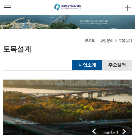
HOME
사업분야
토목설계
토목설계
사업소개
주요실적
Image
1
of
1