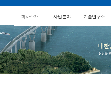
회사소개
사업분야
기술연구소
인사말
도로/공항
소개
회사연혁
구조/교량
연구개발실적
조직도
안전진단
지적재산권
회사비전
지반/터널
기술혁신활동
기술인력현황
철도
BIM&ICT센터
면허현황
수자원부
수상현황
환경사업
동성C.I
상하수도
찾아오시는길
단지/조경
도시계획