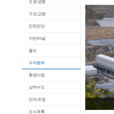
도로/공항
구조/교량
안전진단
지반/터널
철도
수자원부
환경사업
상하수도
단지/조경
도시계획