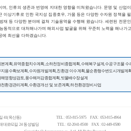
이며, 인류의 생존과 번영에 지대한 영향을 미쳐왔습니다. 문명 및 산업이
근 이상기후로 인한 국지성 집중호우, 가뭄 등은 다양한 수자원 정책을 필
 방재 등 다양한 분야에 걸쳐 기술용역을 수행해 왔습니다. 세련된 전문
 능동적으로 대처해나가며 해외사업 발굴을 위해 꾸준히 노력을 해나가고 
공에 최선을 다하겠습니다.
천기본계획,유역종합치수계획,소하천정비종합계획,수해복구설계,수공구조물 수
하천유지용수확보계획,수자원개발계획,친환경 이수계획,물순환형수변도시개발계
사전재해영향성검토,풍수해저감종합계획,빗물배수장설계
 하천환경관리계획,수환경개선 및 보존계획,하천환경정비사업
길 41(옥산동)
TEL : 053-815-5975
FAX : 053-815-4964
양재대로62길 24 동성빌딩
TEL : 02-2041-8500
FAX : 02-449-0580