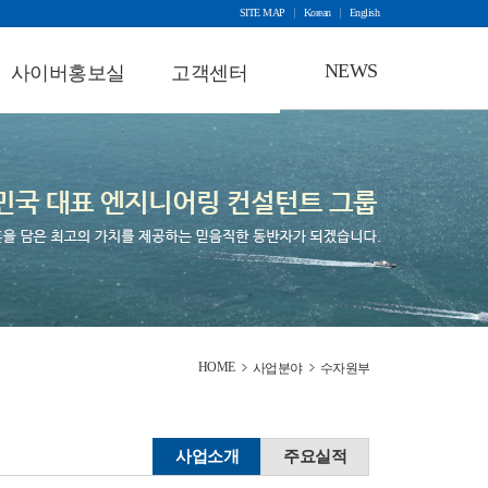
SITE MAP
Korean
English
NEWS
사이버홍보실
고객센터
브로슈어자료
공지사항
건설뉴스
동영상자료
채용정보
건설자료실
사회공헌
원격지원
건설날씨
회사행사
협력업체등록
HOME
사업분야
수자원부
사업소개
주요실적