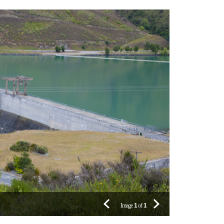
Image
1
of
1