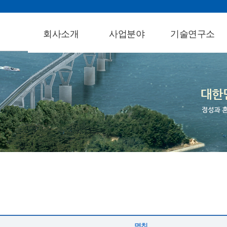
회사소개
사업분야
기술연구소
인사말
도로/공항
소개
회사연혁
구조/교량
연구개발실적
조직도
안전진단
지적재산권
회사비전
지반/터널
기술혁신활동
기술인력현황
철도
BIM&ICT센터
면허현황
수자원부
수상현황
환경사업
동성C.I
상하수도
찾아오시는길
단지/조경
도시계획
명칭