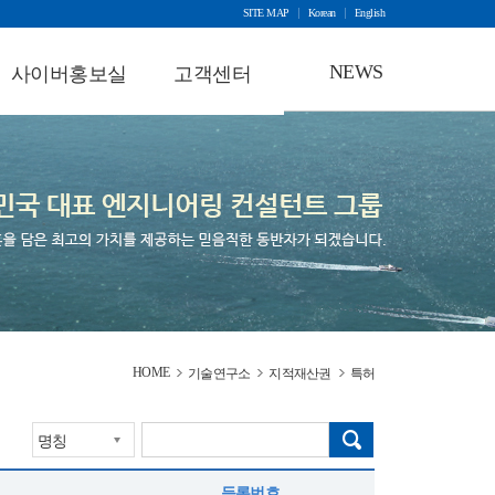
SITE MAP
Korean
English
NEWS
사이버홍보실
고객센터
브로슈어자료
공지사항
건설뉴스
동영상자료
채용정보
건설자료실
사회공헌
원격지원
건설날씨
회사행사
협력업체등록
HOME
기술연구소
지적재산권
특허
등록번호