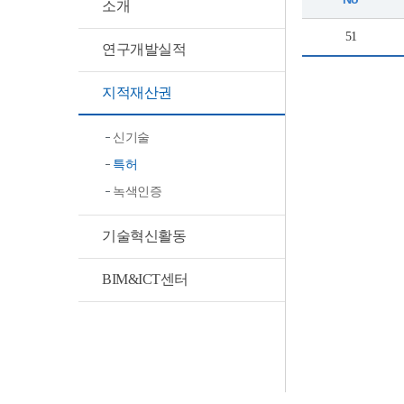
소개
51
연구개발실적
지적재산권
신기술
특허
녹색인증
기술혁신활동
BIM&ICT센터